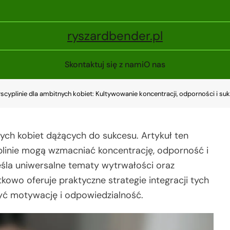
ryszardbender.pl
Skontaktuj się z nami
O nas
cyplinie dla ambitnych kobiet: Kultywowanie koncentracji, odporności i su
ych kobiet dążących do sukcesu. Artykuł ten
plinie mogą wzmacniać koncentrację, odporność i
śla uniwersalne tematy wytrwałości oraz
tkowo oferuje praktyczne strategie integracji tych
yć motywację i odpowiedzialność.