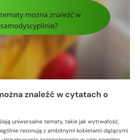
można znaleźć w cytatach o
ają uniwersalne tematy, takie jak wytrwałość,
zególnie rezonują z ambitnymi kobietami dążącymi
ie utrzymywania zaangażowania w cele pomimo