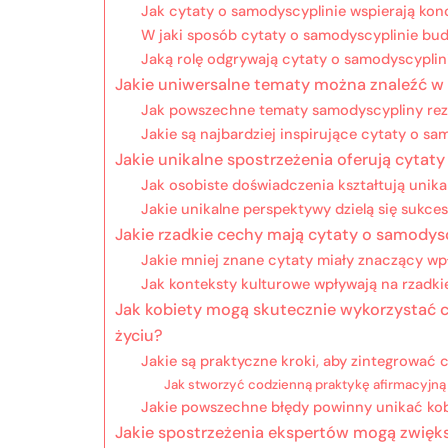
Jak cytaty o samodyscyplinie wspierają kon
W jaki sposób cytaty o samodyscyplinie bu
Jaką rolę odgrywają cytaty o samodyscyplin
Jakie uniwersalne tematy można znaleźć w
Jak powszechne tematy samodyscypliny rezo
Jakie są najbardziej inspirujące cytaty o sa
Jakie unikalne spostrzeżenia oferują cytat
Jak osobiste doświadczenia kształtują unik
Jakie unikalne perspektywy dzielą się sukc
Jakie rzadkie cechy mają cytaty o samodysc
Jakie mniej znane cytaty miały znaczący w
Jak konteksty kulturowe wpływają na rzadki
Jak kobiety mogą skutecznie wykorzystać 
życiu?
Jakie są praktyczne kroki, aby zintegrować 
Jak stworzyć codzienną praktykę afirmacyjną
Jakie powszechne błędy powinny unikać kobi
Jakie spostrzeżenia ekspertów mogą zwięk