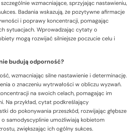
szczególnie wzmacniające, sprzyjając nastawieniu,
sukces. Badania wskazują, że pozytywne afirmacje
wności i poprawy koncentracji, pomagając
ch sytuacjach. Wprowadzając cytaty o
iety mogą rozwijać silniejsze poczucie celu i
inie budują odporność?
ść, wzmacniając silne nastawienie i determinację.
ienia o znaczeniu wytrwałości w obliczu wyzwań.
koncentracji na swoich celach, pomagając im
i. Na przykład, cytat podkreślający
i do pokonywania przeszkód, rozwijając głębsze
y o samodyscyplinie umożliwiają kobietom
ostu, zwiększając ich ogólny sukces.