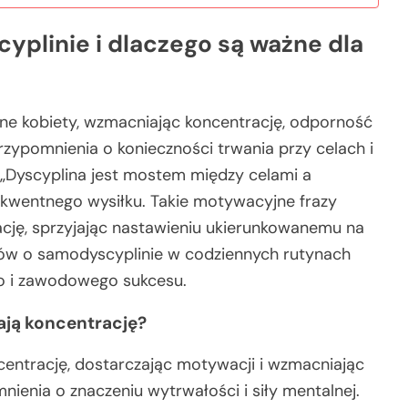
yplinie i dlaczego są ważne dla
tne kobiety, wzmacniając koncentrację, odporność
przypomnienia o konieczności trwania przy celach i
„Dyscyplina jest mostem między celami a
ekwentnego wysiłku. Takie motywacyjne frazy
ację, sprzyjając nastawieniu ukierunkowanemu na
atów o samodyscyplinie w codziennych rutynach
o i zawodowego sukcesu.
ają koncentrację?
centrację, dostarczając motywacji i wzmacniając
nienia o znaczeniu wytrwałości i siły mentalnej.