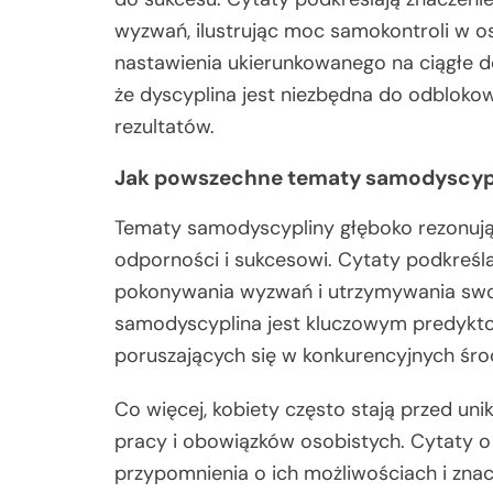
wyzwań, ilustrując moc samokontroli w os
nastawienia ukierunkowanego na ciągłe do
że dyscyplina jest niezbędna do odbloko
rezultatów.
Jak powszechne tematy samodyscypli
Tematy samodyscypliny głęboko rezonują z
odporności i sukcesowi. Cytaty podkreśl
pokonywania wyzwań i utrzymywania swoic
samodyscyplina jest kluczowym predyktor
poruszających się w konkurencyjnych śr
Co więcej, kobiety często stają przed un
pracy i obowiązków osobistych. Cytaty o
przypomnienia o ich możliwościach i znac