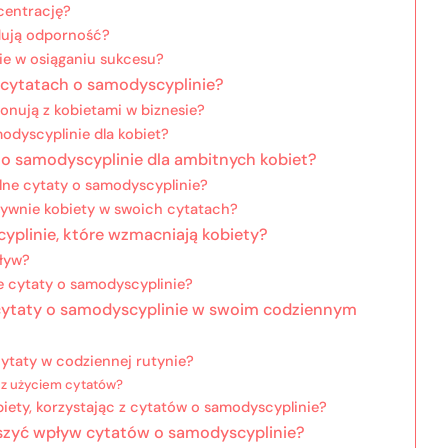
centrację?
dują odporność?
ie w osiąganiu sukcesu?
 cytatach o samodyscyplinie?
nują z kobietami w biznesie?
modyscyplinie dla kobiet?
y o samodyscyplinie dla ambitnych kobiet?
alne cytaty o samodyscyplinie?
esywnie kobiety w swoich cytatach?
yplinie, które wzmacniają kobiety?
pływ?
e cytaty o samodyscyplinie?
cytaty o samodyscyplinie w swoim codziennym
cytaty w codziennej rutynie?
 z użyciem cytatów?
ety, korzystając z cytatów o samodyscyplinie?
szyć wpływ cytatów o samodyscyplinie?