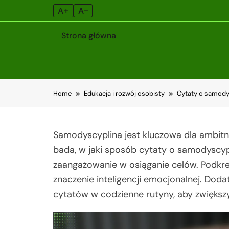
A+
A–
Strona główna
Skip
Home
Edukacja i rozwój osobisty
Cytaty o samodys
to
content
Samodyscyplina jest kluczowa dla ambitn
bada, w jaki sposób cytaty o samodyscy
zaangażowanie w osiąganie celów. Podkre
znaczenie inteligencji emocjonalnej. Doda
cytatów w codzienne rutyny, aby zwiększ