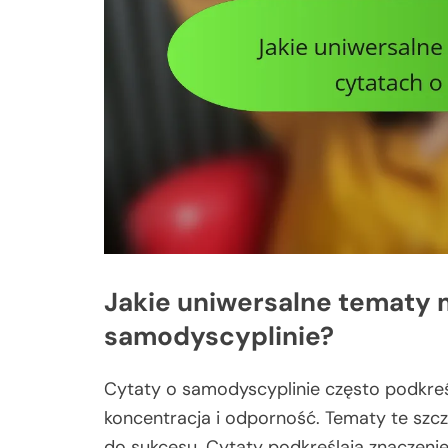
Jakie uniwersalne tematy 
samodyscyplinie?
Cytaty o samodyscyplinie często podkreśl
koncentracja i odporność. Tematy te szc
do sukcesu. Cytaty podkreślają znaczen