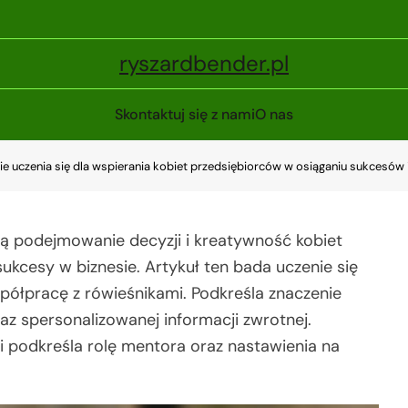
ryszardbender.pl
Skontaktuj się z nami
O nas
gie uczenia się dla wspierania kobiet przedsiębiorców w osiąganiu sukcesów 
ają podejmowanie decyzji i kreatywność kobiet
kcesy w biznesie. Artykuł ten bada uczenie się
spółpracę z rówieśnikami. Podkreśla znaczenie
raz spersonalizowanej informacji zwrotnej.
 podkreśla rolę mentora oraz nastawienia na