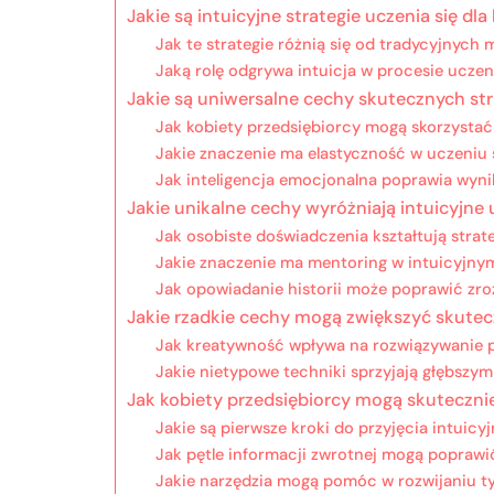
Jakie są intuicyjne strategie uczenia się dl
Jak te strategie różnią się od tradycyjnych 
Jaką rolę odgrywa intuicja w procesie uczen
Jakie są uniwersalne cechy skutecznych stra
Jak kobiety przedsiębiorcy mogą skorzystać
Jakie znaczenie ma elastyczność w uczeniu 
Jak inteligencja emocjonalna poprawia wynik
Jakie unikalne cechy wyróżniają intuicyjne 
Jak osobiste doświadczenia kształtują strate
Jakie znaczenie ma mentoring w intuicyjnym
Jak opowiadanie historii może poprawić zr
Jakie rzadkie cechy mogą zwiększyć skutec
Jak kreatywność wpływa na rozwiązywanie 
Jakie nietypowe techniki sprzyjają głębszy
Jak kobiety przedsiębiorcy mogą skutecznie
Jakie są pierwsze kroki do przyjęcia intuicy
Jak pętle informacji zwrotnej mogą poprawić
Jakie narzędzia mogą pomóc w rozwijaniu ty