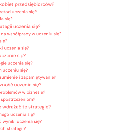
a kobiet przedsiębiorców?
metod uczenia się?
ia się?
tegii uczenia się?
 na współpracy w uczeniu się?
się?
i uczenia się?
uczenie się?
gie uczenia się?
 uczeniu się?
ozumienie i zapamiętywanie?
zność uczenia się?
problemów w biznesie?
m spostrzeżeniom?
 wdrażać te strategie?
jnego uczenia się?
 wyniki uczenia się?
ch strategii?