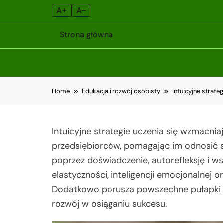
A+
A–
Strona główna
Skip
Home
Edukacja i rozwój osobisty
Intuicyjne strate
to
content
Intuicyjne strategie uczenia się wzmacni
przedsiębiorców, pomagając im odnosić su
poprzez doświadczenie, autorefleksję i w
elastyczności, inteligencji emocjonalnej o
Dodatkowo porusza powszechne pułapki i
rozwój w osiąganiu sukcesu.