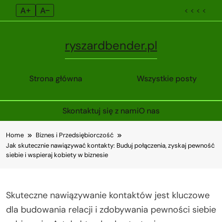
A+
A–
< < < <
ryszardbender.pl
Strona główna
Wszystkie posty
Skontaktuj się z nami
O nas
Skip
Home
Biznes i Przedsiębiorczość
to
Jak skutecznie nawiązywać kontakty: Buduj połączenia, zyskaj pewność
content
siebie i wspieraj kobiety w biznesie
Skuteczne nawiązywanie kontaktów jest kluczowe
dla budowania relacji i zdobywania pewności siebie