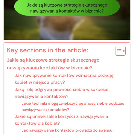
Key sections in the article:
Jakie są kluczowe strategie skutecznego
nawiązywania kontaktów w biznesie?
Jak nawiązywanie kontaktów wzmacnia pozycję
kobiet w miejscu pracy?
Jaką rolę odgrywa pewność siebie w sukcesie
nawiązywania kontaktów?
Jakie techniki mogą zwiększyć pewność siebie podczas
nawiązywania kontaktów?
Jakie są uniwersalne korzyści z nawiązywania
kontaktów dla kobiet?
Jak nawiązywanie kontaktów prowadzi do awansu