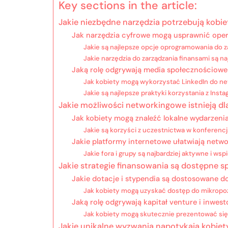
Key sections in the article:
Jakie niezbędne narzędzia potrzebują kobie
Jak narzędzia cyfrowe mogą usprawnić ope
Jakie są najlepsze opcje oprogramowania do z
Jakie narzędzia do zarządzania finansami są n
Jaką rolę odgrywają media społecznościowe
Jak kobiety mogą wykorzystać LinkedIn do n
Jakie są najlepsze praktyki korzystania z Ins
Jakie możliwości networkingowe istnieją dl
Jak kobiety mogą znaleźć lokalne wydarzen
Jakie są korzyści z uczestnictwa w konferenc
Jakie platformy internetowe ułatwiają netwo
Jakie fora i grupy są najbardziej aktywne i wsp
Jakie strategie finansowania są dostępne s
Jakie dotacje i stypendia są dostosowane d
Jak kobiety mogą uzyskać dostęp do mikropoż
Jaką rolę odgrywają kapitał venture i inwest
Jak kobiety mogą skutecznie prezentować si
Jakie unikalne wyzwania napotykają kobie