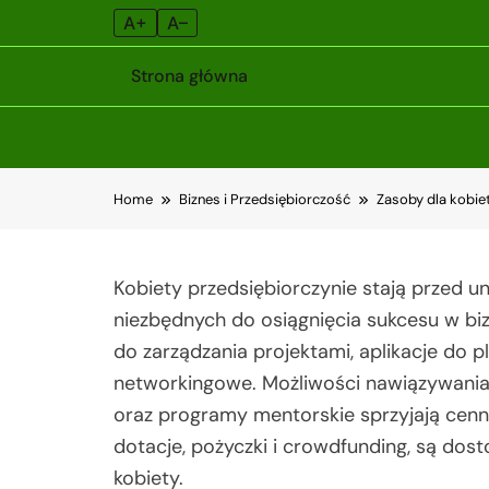
A+
A–
Strona główna
Skip
Home
Biznes i Przedsiębiorczość
Zasoby dla kobie
to
content
Kobiety przedsiębiorczynie stają przed 
niezbędnych do osiągnięcia sukcesu w bi
do zarządzania projektami, aplikacje do 
networkingowe. Możliwości nawiązywania
oraz programy mentorskie sprzyjają cenny
dotacje, pożyczki i crowdfunding, są do
kobiety.