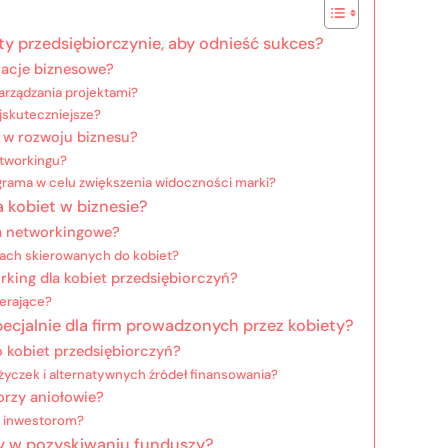
ty przedsiębiorczynie, aby odnieść sukces?
racje biznesowe?
arządzania projektami?
ajskuteczniejsze?
 w rozwoju biznesu?
etworkingu?
tagrama w celu zwiększenia widoczności marki?
a kobiet w biznesie?
ia networkingowe?
jach skierowanych do kobiet?
rking dla kobiet przedsiębiorczyń?
ierające?
pecjalnie dla firm prowadzonych przez kobiety?
o kobiet przedsiębiorczyń?
yczek i alternatywnych źródeł finansowania?
orzy aniołowie?
ę inwestorom?
ty w pozyskiwaniu funduszy?