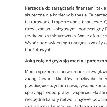
Narzędzia do zarządzania finansami, taki
skuteczne dla kobiet w biznesie. Te narzęd
fakturowanie i raportowanie finansowe.
rozwiązaniami księgowymi, podczas gdy F
użytkownika fakturowania. Wave oferuje s
Wybór odpowiedniego narzędzia zależy o
budżetowych.
Jaką rolę odgrywają media społeczn
Media społecznościowe znacznie zwiększaj
zaangażowanie klientów i możliwości net
przedsiębiorczyniom nawiązywanie kontak
sprzyjając współpracy i wsparciu. Platfor
niezbędne kanały networkingowe, podczas
działania marketingowe. Badania wskazują